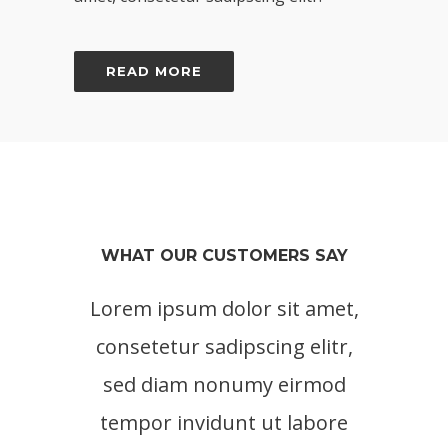
READ MORE
WHAT OUR CUSTOMERS SAY
Lorem ipsum dolor sit amet,
Lore
consetetur sadipscing elitr,
cons
sed diam nonumy eirmod
sed
tempor invidunt ut labore
tem